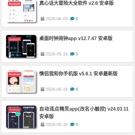
真心话大冒险大全软件 v2.6 安卓版
Android
2026-06-03
5
桌面时钟闹钟app v12.7.47 安卓版
Android
2026-05-16
5
情侣我和你手机版 v5.6.1 安卓最新版
Android
2026-05-16
8
自动连点精灵app(改名小触控) v24.03.11
Android
安卓版
2026-05-16
9