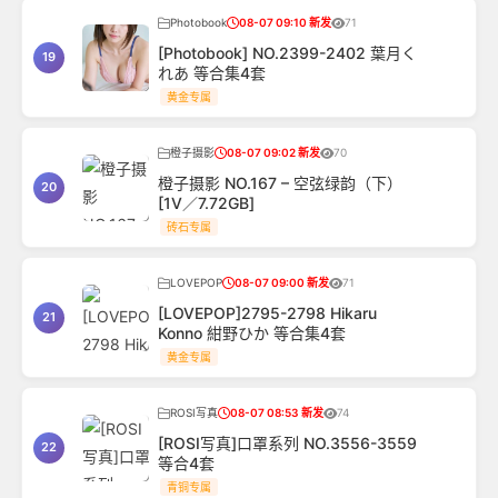
Photobook
08-07 09:10 新发
71
[Photobook] NO.2399-2402 葉月く
19
れあ 等合集4套
黄金专属
橙子摄影
08-07 09:02 新发
70
橙子摄影 NO.167 – 空弦绿韵（下）
20
[1V／7.72GB]
砖石专属
LOVEPOP
08-07 09:00 新发
71
[LOVEPOP]2795-2798 Hikaru
21
Konno 紺野ひか 等合集4套
黄金专属
ROSI写真
08-07 08:53 新发
74
[ROSI写真]口罩系列 NO.3556-3559
22
等合4套
青铜专属