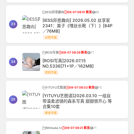
IESS异思趣向
08-07 08:51 新发
68
[IESS异思趣向] 2026.05.02 丝享家
23
2341：美子《嘿丝长靴（下）》[84P
／76MB]
白银专属
ROSI写真
08-07 08:36 新发
77
[ROSI写真]2026.07.15
24
NO.5336[71+1P／162MB]
青铜专属
YITUYU艺图语
08-07 08:33 新发
70
[YITUYU艺图语]2026.03.10 一组自
25
带温柔滤镜的森系写真 甜甜很开心 等
合集10套
黄金专属
Minisuka.tv
08-07 08:21 新发
71