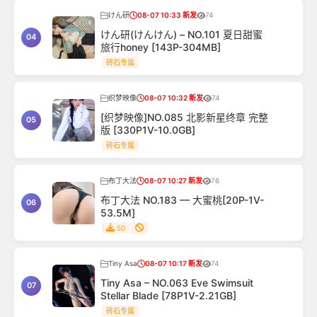
けん研
08-07 10:33 新发
74
けん研(けんけん) – NO.101 夏日甜蜜
04
旅行honey [143P-304MB]
砖石专属
织梦映像
08-07 10:32 新发
74
[织梦映像]NO.085 北影新星终章 完整
05
版 [330P1V-10.0GB]
砖石专属
布丁大法
08-07 10:27 新发
76
布丁大法 NO.183 — 大蜜桃[20P-1V-
06
53.5M]
50
Tiny Asa
08-07 10:17 新发
74
Tiny Asa – NO.063 Eve Swimsuit
07
Stellar Blade [78P1V-2.21GB]
砖石专属