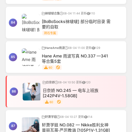
袜啵啵合集
08-04 11:44 更新
110
[BoBoSocks袜啵啵] 部分临时目录 需
84
要的自取
砖石专属
HaneAme雨波
08-04 11:00 更新
129
Hane Ame 雨波写真 NO.337 —341
85
等合集5套
60
日奈娇
08-04 10:50 更新
120
日奈娇 NO.245 — 电车上班族
86
[242P4V-1.58GB]
60
轩萧学姐
08-04 10:27 更新
114
轩萧学姐 NO.082 — Nikke胜利女神
87
普丽瓦蒂·严厉教诲 [105P1V-1.31GB]