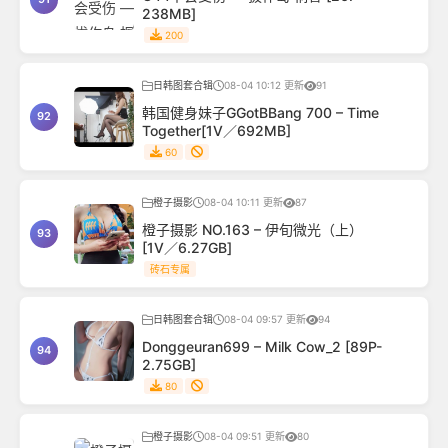
238MB]
200
日韩图套合辑
08-04 10:12 更新
91
韩国健身妹子GGotBBang 700 – Time
92
Together[1V／692MB]
60
橙子摄影
08-04 10:11 更新
87
橙子摄影 NO.163 – 伊旬微光（上）
93
[1V／6.27GB]
砖石专属
日韩图套合辑
08-04 09:57 更新
94
Donggeuran699 – Milk Cow_2 [89P-
94
2.75GB]
80
橙子摄影
08-04 09:51 更新
80