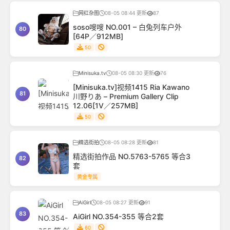
网红杂图
08-05 08:44 更新
87
soso嗖嗖 NO.001 – 白兔列车户外
80
[64P／912MB]
50
Minisuka.tv
08-05 08:30 更新
76
[Minisuka.tv]视频1415 Ria Kawano
81
川野りあ – Premium Gallery Clip
12.06[1V／257MB]
50
精选街拍
08-05 08:28 更新
81
精选街拍作品 NO.5763-5765 等合3
82
套
黄金专属
AiGirl
08-05 08:27 更新
91
83
AiGirl NO.354-355 等合2套
60