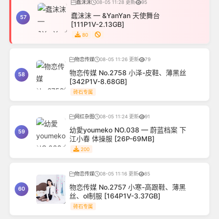
蠢沫沫
08-05 11:28 更新
95
蠢沫沫 — &YanYan 天使舞台
57
[111P1V-2.13GB]
80
物恋传媒
08-05 11:26 更新
79
物恋传媒 No.2758 小泽-皮鞋、薄黑丝
58
[342P1V-8.68GB]
砖石专属
网红杂图
08-05 11:24 更新
91
幼愛youmeko NO.038 — 蔚蓝档案 下
59
江小春 体操服 [26P-69MB]
200
物恋传媒
08-05 11:16 更新
85
物恋传媒 No.2757 小寒-高跟鞋、薄黑
60
丝、ol制服 [164P1V-3.37GB]
砖石专属