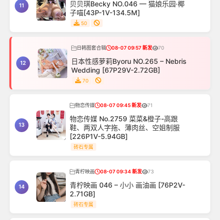
贝贝琪Becky NO.046 — 猫娘乐园·椰
11
子喵[43P-1V-134.5M]
50
日韩图套合辑
08-07 09:57 新发
70
日本性感萝莉Byoru NO.265 – Nebris
12
Wedding [67P29V-2.72GB]
70
物恋传媒
08-07 09:45 新发
71
物恋传媒 No.2759 菜菜&橙子-高跟
13
鞋、两双人字拖、薄肉丝、空姐制服
[226P1V-5.94GB]
砖石专属
青柠映画
08-07 09:34 新发
73
青柠映画 046 – 小小 画油画 [76P2V-
14
2.71GB]
砖石专属