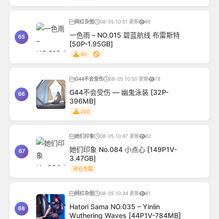
网红杂图
08-05 10:51 更新
86
一色雨 – NO.015 碧蓝航线 布雷斯特
65
[50P-1.95GB]
80
G44不会受伤
08-05 10:50 更新
78
G44不会受伤 — 幽鬼泳装 [32P-
66
396MB]
200
她们印象
08-05 10:47 更新
82
她们印象 No.084 小点心 [149P1V-
67
3.47GB]
砖石专属
网红杂图
08-05 10:34 更新
81
Hatori Sama NO.035 – Yinlin
68
Wuthering Waves [44P1V-784MB]