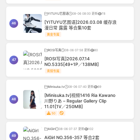
YITUYU艺图语
08-06 08:00 更新
78
[YITUYU艺图语]2026.03.08 缓存浪
46
漫日常 露露 等合集10套
黄金专属
ROSI写真
08-06 07:58 更新
80
[ROSI写真]2026.07.14
47
NO.5335[49+1P／138MB]
青铜专属
Minisuka.tv
08-06 07:40 更新
69
[Minisuka.tv]视频1416 Ria Kawano
48
川野りあ – Regular Gallery Clip
11.01[1V／250MB]
50
AiGirl
08-06 07:37 更新
102
49
AiGirl NO.356-357 等合2套