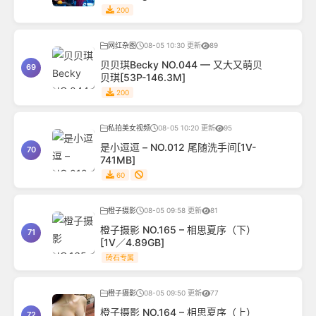
200
网红杂图
08-05 10:30 更新
89
贝贝琪Becky NO.044 — 又大又萌贝
69
贝琪[53P-146.3M]
200
私拍美女视频
08-05 10:20 更新
95
是小逗逗 – NO.012 尾随洗手间[1V-
70
741MB]
60
橙子摄影
08-05 09:58 更新
81
橙子摄影 NO.165 – 相思夏序（下）
71
[1V／4.89GB]
砖石专属
橙子摄影
08-05 09:50 更新
77
橙子摄影 NO.164 – 相思夏序（上）
72