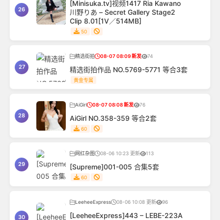
[Minisuka.tv]视频1417 Ria Kawano
26
川野りあ – Secret Gallery Stage2
Clip 8.01[1V／514MB]
50
精选街拍
08-07 08:09 新发
74
27
精选街拍作品 NO.5769-5771 等合3套
黄金专属
AiGirl
08-07 08:08 新发
76
28
AiGirl NO.358-359 等合2套
60
网红杂图
08-06 10:23 更新
113
29
[Supreme]001-005 合集5套
60
LeeheeExpress
08-06 10:08 更新
96
[LeeheeExpress]443 – LEBE-223A
30