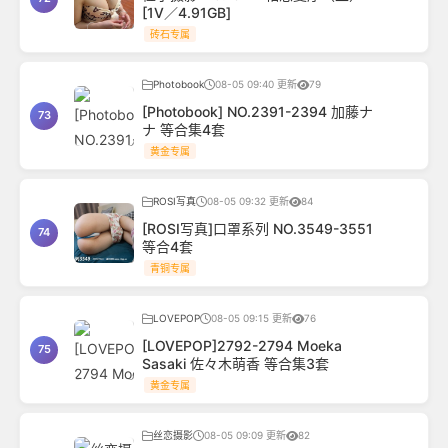
[1V／4.91GB]
砖石专属
Photobook
08-05 09:40 更新
79
[Photobook] NO.2391-2394 加藤ナ
73
ナ 等合集4套
黄金专属
ROSI写真
08-05 09:32 更新
84
[ROSI写真]口罩系列 NO.3549-3551
74
等合4套
青铜专属
LOVEPOP
08-05 09:15 更新
76
[LOVEPOP]2792-2794 Moeka
75
Sasaki 佐々木萌香 等合集3套
黄金专属
丝恋摄影
08-05 09:09 更新
82