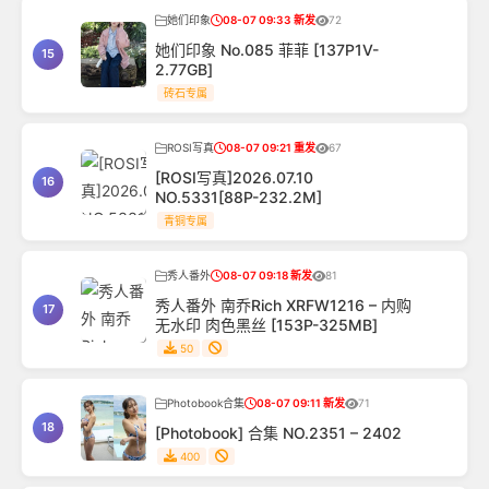
她们印象
08-07 09:33 新发
72
她们印象 No.085 菲菲 [137P1V-
15
2.77GB]
砖石专属
ROSI写真
08-07 09:21 重发
67
[ROSI写真]2026.07.10
16
NO.5331[88P-232.2M]
青铜专属
秀人番外
08-07 09:18 新发
81
秀人番外 南乔Rich XRFW1216 – 内购
17
无水印 肉色黑丝 [153P-325MB]
50
Photobook合集
08-07 09:11 新发
71
18
[Photobook] 合集 NO.2351 – 2402
400