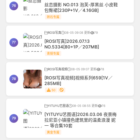
丝恋摄影 NO.013 泡芙-厚黑丝 小皮鞋
76
包臀裙[230P+1V／4.16GB]
砖石专属
ROSI写真
08-05 09:08 更新
79
[ROSI写真]2026.07.13
77
NO.5334[80+1P／207MB]
青铜专属
ROSI写真视频
08-05 09:07 更新
78
[ROSI写真视频]视频系列659[1V／
78
285MB]
50
YITUYU艺图语
08-05 08:55 更新
76
[YITUYU艺图语]2026.03.06 夜景梅
79
拉尼亚小镇撞色建筑里的温柔浪漫 妮
一 等合集10套
黄金专属