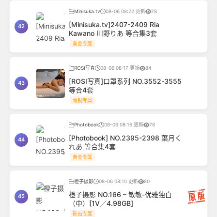
Minisuka.tv
08-06 08:22 更新
78
[Minisuka.tv]2407-2409 Ria
42
Kawano 川野りあ 等合集3套
黄金专属
ROSI写真
08-06 08:17 更新
84
[ROSI写真]口罩系列 NO.3552-3555
43
等合4套
青铜专属
Photobook
08-06 08:16 更新
78
[Photobook] NO.2395-2398 葉月く
44
れあ 等合集4套
黄金专属
橙子摄影
08-06 08:10 更新
80
橙子摄影 NO.166 – 敏敏-优雅独白
45
（中）[1V／4.98GB]
砖石专属