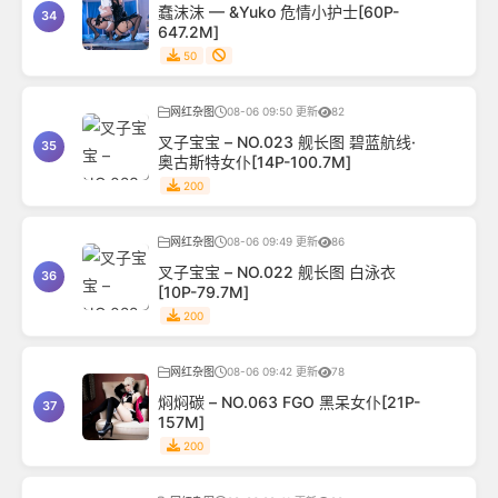
蠢沫沫 — &Yuko 危情小护士[60P-
34
647.2M]
50
网红杂图
08-06 09:50 更新
82
叉子宝宝 – NO.023 舰长图 碧蓝航线·
35
奥古斯特女仆[14P-100.7M]
200
网红杂图
08-06 09:49 更新
86
叉子宝宝 – NO.022 舰长图 白泳衣
36
[10P-79.7M]
200
网红杂图
08-06 09:42 更新
78
焖焖碳 – NO.063 FGO 黑呆女仆[21P-
37
157M]
200