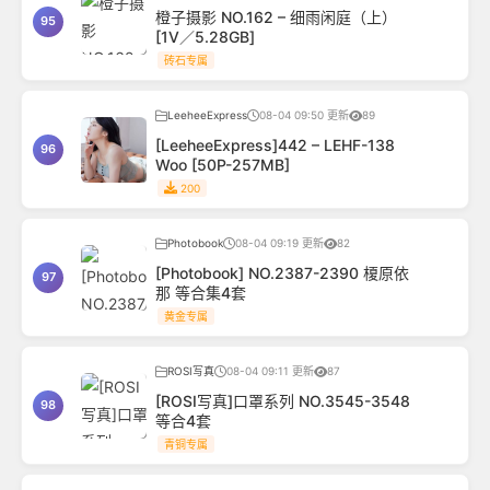
橙子摄影 NO.162 – 细雨闲庭（上）
95
[1V／5.28GB]
砖石专属
LeeheeExpress
08-04 09:50 更新
89
[LeeheeExpress]442 – LEHF-138
96
Woo [50P-257MB]
200
Photobook
08-04 09:19 更新
82
[Photobook] NO.2387-2390 榎原依
97
那 等合集4套
黄金专属
ROSI写真
08-04 09:11 更新
87
[ROSI写真]口罩系列 NO.3545-3548
98
等合4套
青铜专属