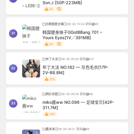
Son.J [50P-223MB]
50
日韩图套合辑
08-06 10:04 更新
90
韩国健身妹子GGotBBang 701 –
31
Yours Eyes[1V／391MB]
50
布丁大法
08-06 09:59 更新
101
布丁大法 NO.182 — 灰色毛衣[17P-
32
2V-88.8M]
200
网红杂图
08-06 09:58 更新
96
miko酱ww NO.096 — 足球宝贝[42P-
33
311.7M]
200
蠢沫沫
08-06 09:51 更新
89