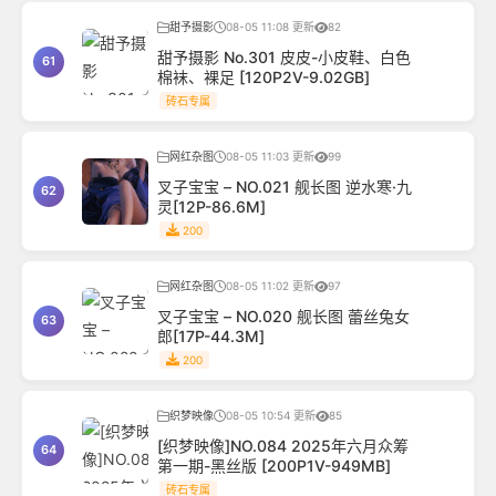
甜予摄影
08-05 11:08 更新
82
甜予摄影 No.301 皮皮-小皮鞋、白色
61
棉袜、裸足 [120P2V-9.02GB]
砖石专属
网红杂图
08-05 11:03 更新
99
叉子宝宝 – NO.021 舰长图 逆水寒·九
62
灵[12P-86.6M]
200
网红杂图
08-05 11:02 更新
97
叉子宝宝 – NO.020 舰长图 蕾丝兔女
63
郎[17P-44.3M]
200
织梦映像
08-05 10:54 更新
85
[织梦映像]NO.084 2025年六月众筹
64
第一期-黑丝版 [200P1V-949MB]
砖石专属