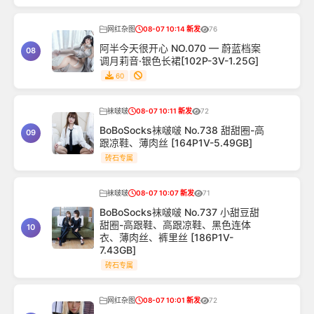
网红杂图
08-07 10:14 新发
76
阿半今天很开心 NO.070 — 蔚蓝档案
08
调月莉音·银色长裙[102P-3V-1.25G]
60
袜啵啵
08-07 10:11 新发
72
BoBoSocks袜啵啵 No.738 甜甜圈-高
09
跟凉鞋、薄肉丝 [164P1V-5.49GB]
砖石专属
袜啵啵
08-07 10:07 新发
71
BoBoSocks袜啵啵 No.737 小甜豆甜
甜圈-高跟鞋、高跟凉鞋、黑色连体
10
衣、薄肉丝、裤里丝 [186P1V-
7.43GB]
砖石专属
网红杂图
08-07 10:01 新发
72