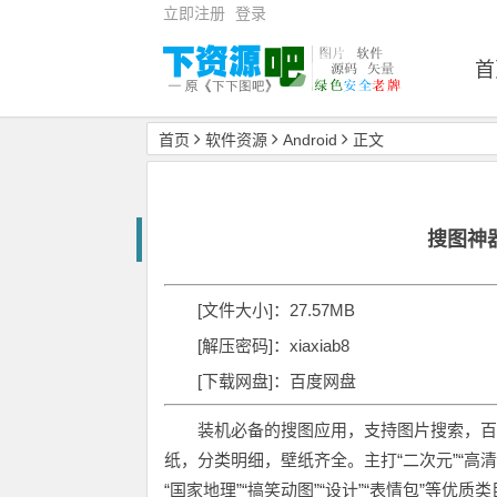
立即注册
登录
首
首页
软件资源
Android
正文
搜图神器
[文件大小]：27.57MB
[解压密码]：xiaxiab8
[下载网盘]：百度网盘
装机必备的搜图应用，支持图片搜索，百
纸，分类明细，壁纸齐全。主打“二次元”“高清手机壁
“国家地理”“搞笑动图”“设计”“表情包”等优质类