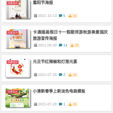
重阳节海报
元素设计
2021-10-13
5
20
卡通插画假日十一假期郊游秋游美景国庆
元素设计
旅游宣传海报
2021-09-30
14
20
元旦节红辣椒和灯笼元素
元素设计
2021-07-28
2
20
小清新春季上新淡色电商模板
元素设计
2021-07-28
1
20