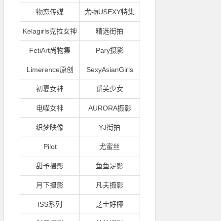
物恋传媒
尤物USEXY特集
Kelagirls克拉女神
精选街拍
FetiArt尚物集
Pary摄影
Limerence原创
SexyAsianGirls
初夏女神
觅芙少女
电喵女神
AURORA摄影
织梦映像
YJ街拍
Pilot
尤蜜丝
甜予摄影
鱼鱼足影
月下摄影
凡夫摄影
ISS系列
芝士好椰