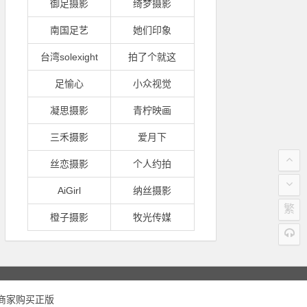
御足摄影
绮梦摄影
南国足艺
她们印象
台湾solexight
拍了个就这
足愉心
小众视觉
凝思摄影
青柠映画
三禾摄影
爱月下
丝恋摄影
个人约拍
AiGirl
纳丝摄影
繁
橙子摄影
牧光传媒
或商家购买正版