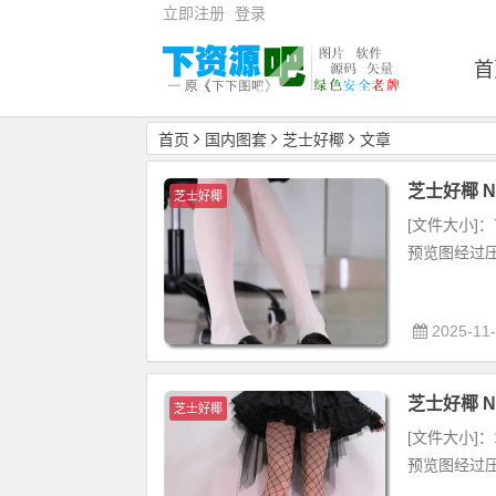
立即注册
登录
首
首页
国内图套
芝士好椰
文章
芝士好椰 NO
芝士好椰
[文件大小]：7
预览图经过压
2025-11
芝士好椰 NO
芝士好椰
[文件大小]：1
预览图经过压