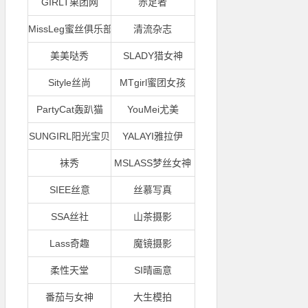
GIRLT果团网
赤足者
MissLeg蜜丝俱乐部
清流杂志
美美哒秀
SLADY猎女神
Sityle丝尚
MTgirl蜜团女孩
PartyCat轰趴猫
YouMei尤美
SUNGIRL阳光宝贝
YALAYI雅拉伊
袜秀
MSLASS梦丝女神
SIEE丝意
丝慕写真
SSA丝社
山茶摄影
Lass奇趣
魔镜摄影
柔性天堂
SI晴画意
番茄与女神
大生模拍