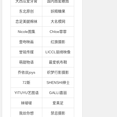
大西瓜爱牙膏
国内图套散图
东北原创
妖精糖果
恋足美腿棉袜
大名模网
Nicole图集
Chloe霏霏
壹吻映画
红旗摄影
誉铭传媒
LICCL丽绮映像
萌甜物语
最爱帆布鞋
乔依丝joys
织梦行影摄影
72斯
SHENSHI绅士
YITUYU艺图语
GALLI嘉丽
袜啵啵
爱美足
我丝你想
禁忌摄影