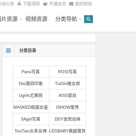
本站公告
下载须知
开通会员
我的短信
图片资源
视频资源
分类导航
分类目录
Pans写真
ROSI写真
Disi第四印象
TuiGirl推女郎
Ugirls尤果网
AISS爱丝
MASKED假面女皇
ISHOW爱秀
3Agirl写真
DDY舍宾丝袜
TouTiao头条女神
LEGBABY美腿寶貝