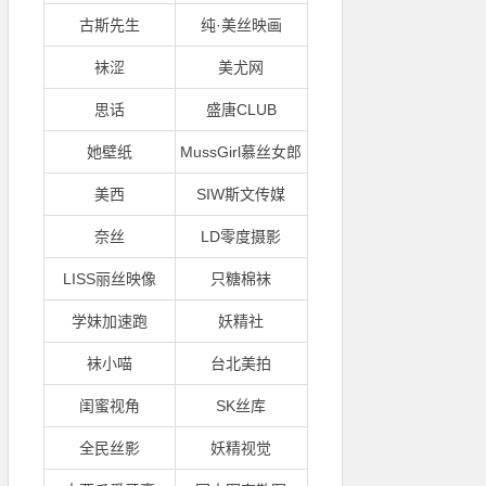
古斯先生
纯·美丝映画
袜涩
美尤网
思话
盛唐CLUB
她壁纸
MussGirl慕丝女郎
美西
SIW斯文传媒
奈丝
LD零度摄影
LISS丽丝映像
只糖棉袜
学妹加速跑
妖精社
袜小喵
台北美拍
闺蜜视角
SK丝库
全民丝影
妖精视觉