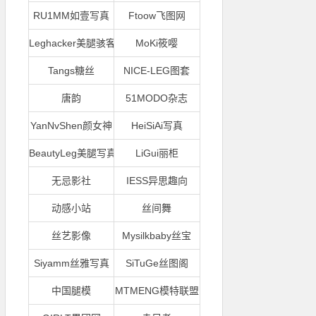
RU1MM如壹写真
Ftoow飞图网
Leghacker美腿骇客
MoKi筱嘤
Tangs糖丝
NICE-LEG图套
唐韵
51MODO杂志
YanNvShen颜女神
HeiSiAi写真
BeautyLeg美腿写真
LiGui丽柜
无忌影社
IESS异思趣向
动感小站
丝间舞
丝艺影像
Mysilkbaby丝宝
Siyamm丝雅写真
SiTuGe丝图阁
中国腿模
MTMENG模特联盟